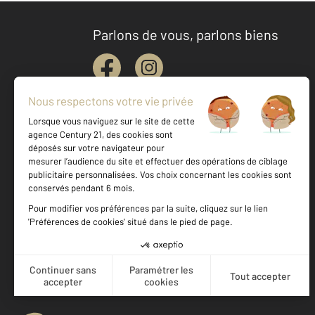
Parlons de vous, parlons biens
Votre agence est notée
Achat
Vente
9,5
/
10