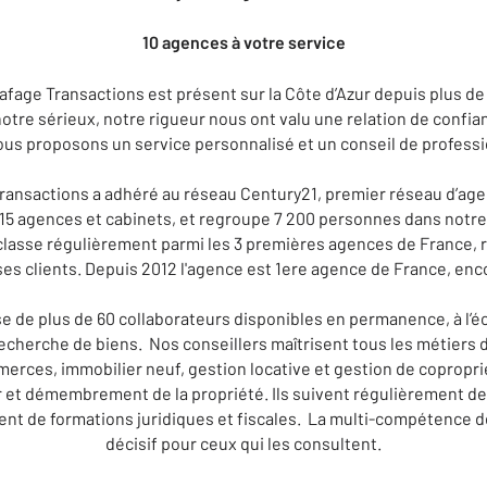
10 agences à votre service
age Transactions est présent sur la Côte d’Azur depuis plus de t
re sérieux, notre rigueur nous ont valu une relation de confia
ous proposons un service personnalisé et un conseil de profess
Transactions a adhéré au réseau Century21, premier réseau d’ag
915 agences et cabinets, et regroupe 7 200 personnes dans notre
lasse régulièrement parmi les 3 premières agences de France, r
 ses clients. Depuis 2012 l'agence est 1ere agence de France, enc
 de plus de 60 collaborateurs disponibles en permanence, à l’é
cherche de biens. Nos conseillers maîtrisent tous les métiers de
erces, immobilier neuf, gestion locative et gestion de coproprié
r et démembrement de la propriété. Ils suivent régulièrement des
cient de formations juridiques et fiscales. La multi-compétence 
décisif pour ceux qui les consultent.