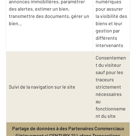
annonces immobilières, paramétrer
numériques
des alertes, estimer un bien,
pour assurer
transmettre des documents, gérer un
la visibilité des
bien…
biens et leur
gestion par
différents
intervenants
Consentemen
t du visiteur
sauf pour les
traceurs
Suivi de la navigation sur le site
strictement
nécessaires
au
fonctionneme
nt du site
Partage de données à des Partenaires Commerciaux
(Uniquement si CENTURY 21 Lafage Transactions