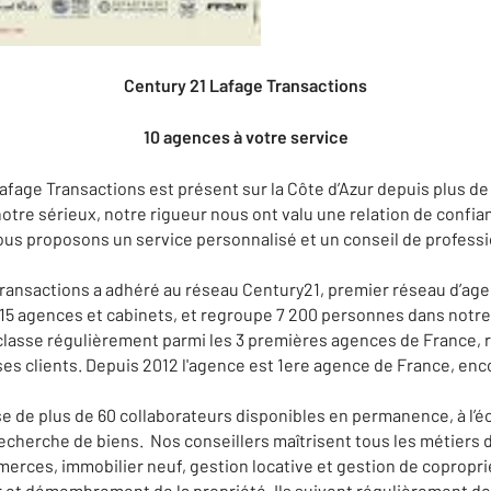
Century 21 Lafage Transactions
10 agences à votre service
age Transactions est présent sur la Côte d’Azur depuis plus de t
re sérieux, notre rigueur nous ont valu une relation de confia
ous proposons un service personnalisé et un conseil de profess
Transactions a adhéré au réseau Century21, premier réseau d’ag
915 agences et cabinets, et regroupe 7 200 personnes dans notre
lasse régulièrement parmi les 3 premières agences de France, r
 ses clients. Depuis 2012 l'agence est 1ere agence de France, enc
 de plus de 60 collaborateurs disponibles en permanence, à l’é
cherche de biens. Nos conseillers maîtrisent tous les métiers de
erces, immobilier neuf, gestion locative et gestion de coproprié
r et démembrement de la propriété. Ils suivent régulièrement des