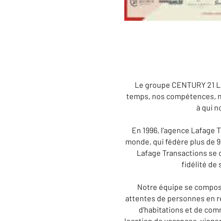
Le groupe CENTURY 21 Laf
temps, nos compétences, not
à qui n
En 1996, l’agence Lafage 
monde, qui fédère plus de 
Lafage Transactions se c
fidélité de
Notre équipe se compose
attentes de personnes en re
d’habitations et de comm
location de vacances, viage