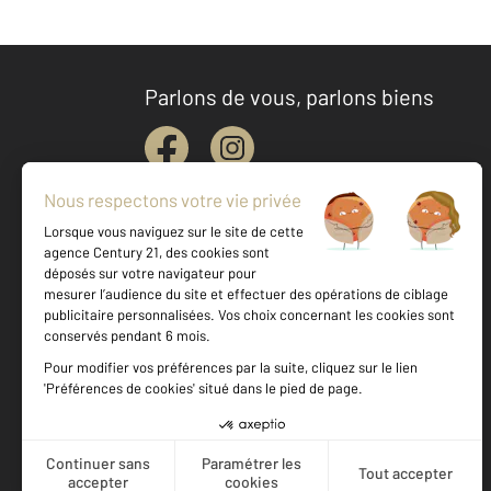
Parlons de vous, parlons biens
Votre agence est notée
Achat
Vente
9,5
/
10