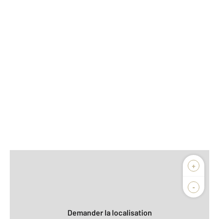
Afficher sur la carte :
+
Agence
Biens vendus
-
Demander la localisation