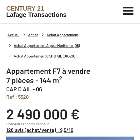
CENTURY 21
Lafage Transactions
Accueil
Achat
Achat Appartement
Achat Appartement Alpes-Maritimes (06)
Achat Appartement CAP D AIL (06320)
Appartement F7 à vendre
2
7 pièces - 144 m
CAP D AIL - 06
Ref : 5520
2 490 000 €
Honoraires charge vendeur
128 avis (achat/vente) : 9,5/10