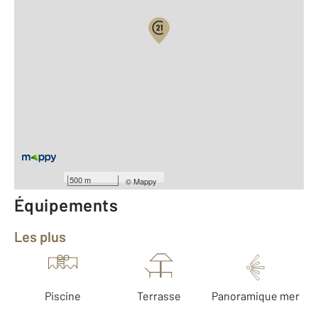
Vue globale
2
Surface totale : 170 m
2
Surface habitable : 144 m
Type d'appartement : F7
ème
Étage : 5
Nombre de pièces : 7
[Voir le détail]
Année construction : 2000
500 m
©
Mappy
Équipements
Les plus
Piscine
Terrasse
Panoramique mer