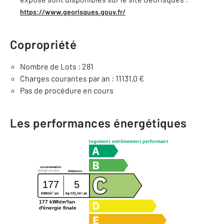
https://www.georisques.gouv.fr/
Copropriété
Nombre de Lots : 281
Charges courantes par an : 11131,0 €
Pas de procédure en cours
Les performances énergétiques
logement extrêmement performant
consommation
(énergie primaire)
émissions
177
5
2
2
kg CO
/m
.an
kWh/m
.an
2
177 kWh/m²/an
d'énergie finale