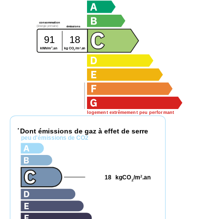
consommation
(énergie primaire)
émissions
91
18
2
2
kg CO
/m
.an
kWh/m
.an
2
logement extrêmement peu performant
Dont émissions de gaz à effet de serre
*
peu d'émissions de CO2
18
kgCO
/m
.an
2
2