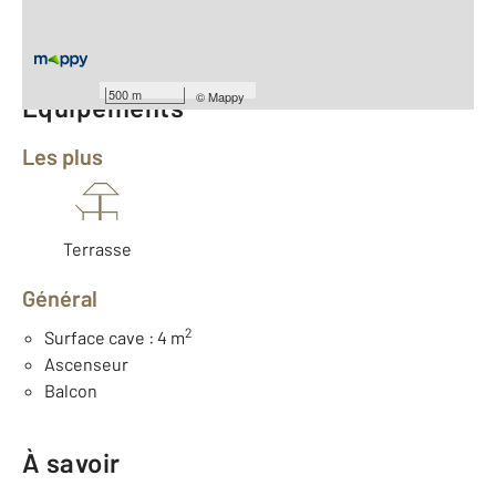
ème
Étage : 2
Nombre de pièces : 4
[Voir le détail]
500 m
©
Mappy
Équipements
Les plus
Terrasse
Général
2
Surface cave : 4 m
Ascenseur
Balcon
À savoir