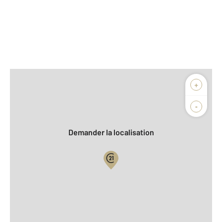
Afficher sur la carte :
+
Agence
Biens vendus
-
Demander la localisation
Vue globale
2
Surface totale : 85,2 m
2
Surface habitable : 85,2 m
Type d'appartement : F4