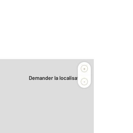
+
Demander la localisation
-
2
 m