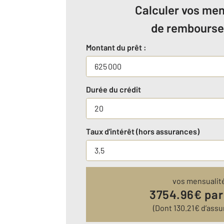
Calculer vos men
de rembours
Montant du prêt :
Durée du crédit
Taux d'intérêt (hors assurances)
vos mensualit
3754.96
€ par
(Dont
130.21
€ d’assu