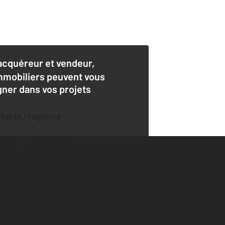
acquéreur et vendeur,
mmobiliers peuvent vous
er dans vos projets
ntacter l'agence
der une estimation