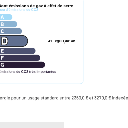
Dont émissions de gaz à effet de serre
peu d'émissions de CO2
41
kgCO
/m
.an
2
2
Émissions de CO2 très importantes
rgie pour un usage standard entre 2360,0 € et 3270,0 € indexé