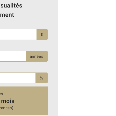
sualités
ement
€
années
%
és
 mois
rances)