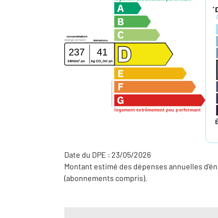
*
consommation
(énergie primaire)
émissions
237
41
2
2
kWh/m
.an
kg CO
/m
.an
2
logement extrêmement peu performant
Date du DPE : 23/05/2026
Montant estimé des dépenses annuelles d'éne
(abonnements compris).