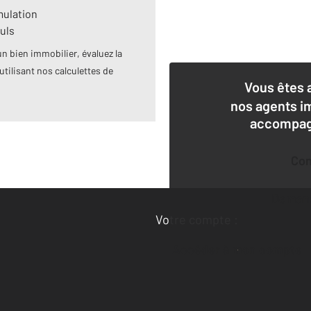
mulation
uls
n bien immobilier, évaluez la
utilisant nos calculettes de
Vous êtes 
nos agents i
accompagn
Co
Deman
Votre compte :
Accéder à mon compte