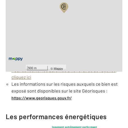
Vue globale
2
Surface totale : 335 m
À savoir
Taxe foncière : 3426,8 €
Barèmes d'honoraires de l'agence
500 m
©
Mappy
Pour consulter les barèmes d'honoraires de l'agence,
cliquez ici
Les informations sur les risques auxquels ce bien est
exposé sont disponibles sur le site Géorisques :
https://www.georisques.gouv.fr/
Les performances énergétiques
logement extrêmement performant