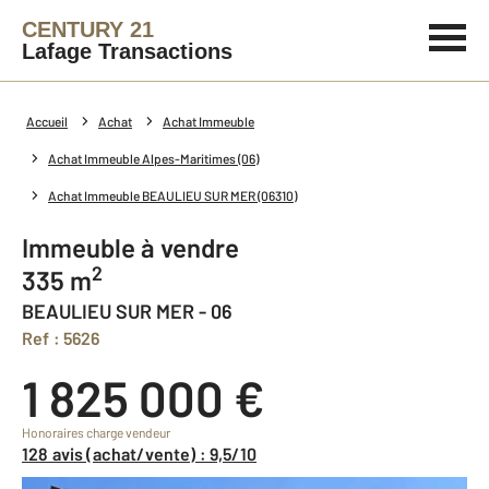
CENTURY 21
Lafage Transactions
Accueil
Achat
Achat Immeuble
Achat Immeuble Alpes-Maritimes (06)
Achat Immeuble BEAULIEU SUR MER (06310)
Immeuble à vendre
2
335 m
BEAULIEU SUR MER - 06
Ref : 5626
1 825 000 €
Honoraires charge vendeur
128 avis (achat/vente) : 9,5/10