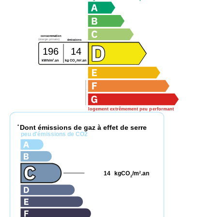
consommation
(énergie primaire)
émissions
196
14
2
2
kWh/m
.an
kg CO
/m
.an
2
logement extrêmement peu performant
Dont émissions de gaz à effet de serre
*
peu d'émissions de CO2
14
kgCO
/m
.an
2
2