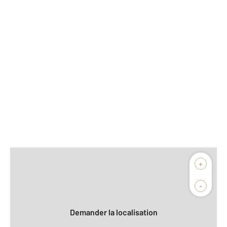
Afficher sur la carte :
+
Agence
Biens vendus
-
Demander la localisation