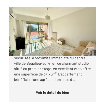
BEAULIEU SUR MER 06
2
34,78 m
, 1 pièce
Ref : 5599
Appartement Studio à vendre
290 000 €
Situé au sein d'une résidence de standing
sécurisée, à proximité immédiate du centre-
ville de Beaulieu-sur-mer, ce charmant studio
situé au premier étage, en excellent état, offre
une superficie de 34,78m². L'appartement
bénéficie d'une agréable terrasse d ...
Voir le détail du bien