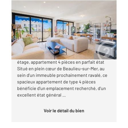
BEAULIEU SUR MER 06
2
118 m
, 4 pièces
Ref : 5615
Appartement F2 Bis à vendre
1 250 000 €
Beaulieu-sur-Mer Centre-ville, avant-dernier
étage, appartement 4 pièces en parfait état
Situé en plein cœur de Beaulieu-sur-Mer, au
sein d'un immeuble prochainement ravalé, ce
spacieux appartement de type 4 pièces
bénéficie d'un emplacement recherché, d'un
excellent état général ...
Voir le détail du bien