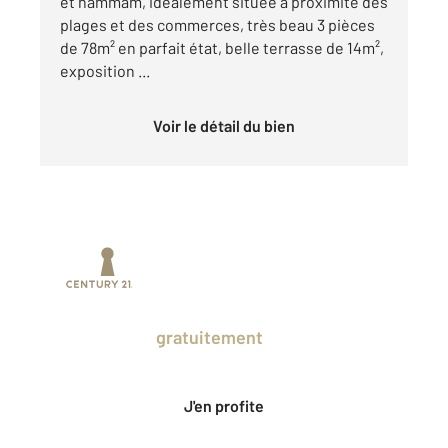
et hammam, idéalement située à proximité des
plages et des commerces, très beau 3 pièces
de 78m² en parfait état, belle terrasse de 14m²,
exposition ...
Voir le détail du bien
Prenez un temps d'avance sur le marché
en profitant
gratuitement
des Ventes
Privées CENTURY 21.
J'en profite