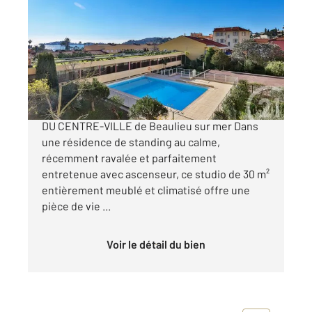
2
29,52 m
, 1 pièce
Ref : 5586
Appartement F1 à vendre
322 000 €
CHARMANT STUDIO AVEC PISCINE AU CŒUR
DU CENTRE-VILLE de Beaulieu sur mer Dans
une résidence de standing au calme,
récemment ravalée et parfaitement
entretenue avec ascenseur, ce studio de 30 m²
entièrement meublé et climatisé offre une
pièce de vie ...
Voir le détail du bien