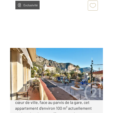
Exclusivité
BEAULIEU SUR MER 06
2
98,13 m
, 4 pièces
Ref : 5581
Appartement F4 à vendre
1 350 000 €
Beaulieu sur Mer : Idéalement situé en plein
cœur de ville, face au parvis de la gare, cet
appartement d'environ 100 m² actuellement