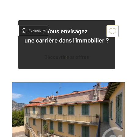
Vous envisagez
Exclusivité
une carrière dans l'immobilier ?
Découvrir nos offres
BEAULIEU SUR MER 06
2
53,70 m
, 3 pièces
Ref : 5617
Appartement F1 à vendre
283 000 €