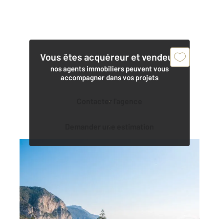
Vous êtes acquéreur et vendeur,
nos agents immobiliers peuvent vous
accompagner dans vos projets
Contacter l'agence
Demander une estimation
BEAULIEU SUR MER 06
2
90 m
, 4 pièces
Ref : 5625
Appartement F4 à vendre
1 100 000 €