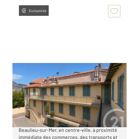
Exclusivité
BEAULIEU SUR MER 06
2
38,16 m
, 2 pièces
Ref : 5622
Appartement F2 à vendre
185 000 €
Beaulieu-sur-Mer Centre-ville Au cœur de
Beaulieu-sur-Mer, en centre-ville, à proximité
immédiate des commerces, des transports et