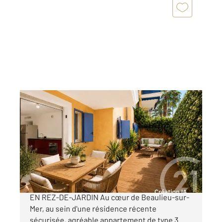
BEAULIEU SUR MER 06
2
66,30 m
, 3 pièces
Ref : 5635
Appartement F3 à vendre
645 000 €
BEAULIEU-SUR-MER CENTRE-VILLE 3 PIÈCES
EN REZ-DE-JARDIN Au cœur de Beaulieu-sur-
Mer, au sein d'une résidence récente
sécurisée, agréable appartement de type 3