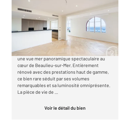
BEAULIEU SUR MER 06
2
190,28 m
, 4 pièces
Ref : 5609
Appartement T4 à vendre
1 850 000 €
Exceptionnel appartement de 190 m² offrant
une vue mer panoramique spectaculaire au
cœur de Beaulieu-sur-Mer. Entièrement
rénové avec des prestations haut de gamme,
ce bien rare séduit par ses volumes
remarquables et sa luminosité omniprésente.
La pièce de vie de ...
Voir le détail du bien