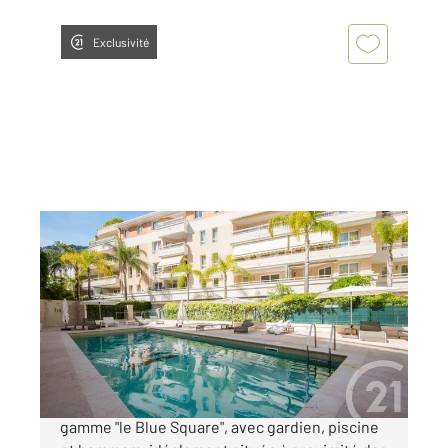
Exclusivité
BEAULIEU SUR MER 06
2
78 m
, 3 pièces
Ref : 5607
Appartement F3 à vendre
950 000 €
Beaulieu sur mer, dans la résidence haut de
gamme "le Blue Square", avec gardien, piscine