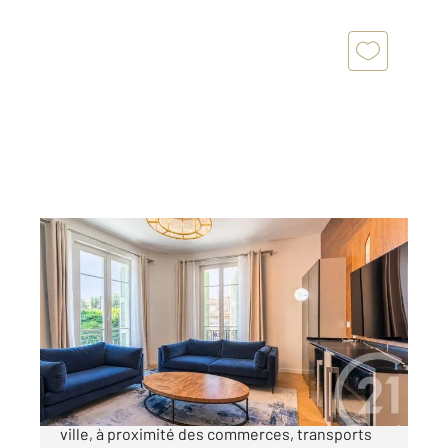
BEAULIEU SUR MER 06
2
95,42 m
, 4 pièces
Ref : 5600
Appartement F4 à vendre
1 350 000 €
Beaulieu sur Mer, Parfaitement situé en centre
ville, à proximité des commerces, transports