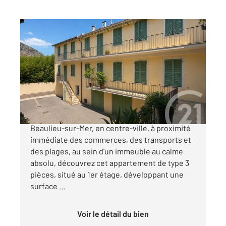
BEAULIEU SUR MER 06
2
67,39 m
, 3 pièces
Ref : 5616
Appartement F3 à vendre
342 000 €
Beaulieu-sur-Mer Centre-ville Au cœur de
Beaulieu-sur-Mer, en centre-ville, à proximité
immédiate des commerces, des transports et
des plages, au sein d'un immeuble au calme
absolu, découvrez cet appartement de type 3
pièces, situé au 1er étage, développant une
surface ...
Voir le détail du bien