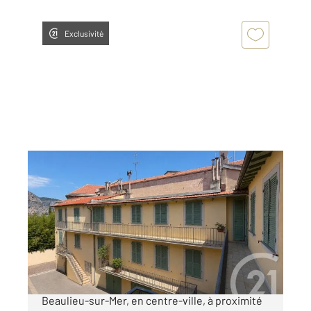
Exclusivité
BEAULIEU SUR MER 06
2
38,58 m
, 2 pièces
Ref : 5618
Appartement F2 à vendre
220 000 €
Beaulieu-sur-Mer Centre-ville Au cœur de
Beaulieu-sur-Mer, en centre-ville, à proximité