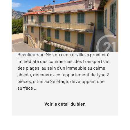
BEAULIEU SUR MER 06
2
32,24 m
, 2 pièces
Ref : 5621
Appartement F2 à vendre
165 000 €
Beaulieu-sur-Mer Centre-ville Au cœur de
Beaulieu-sur-Mer, en centre-ville, à proximité
immédiate des commerces, des transports et
des plages, au sein d'un immeuble au calme
absolu, découvrez cet appartement de type 2
pièces, situé au 2e étage, développant une
surface ...
Voir le détail du bien