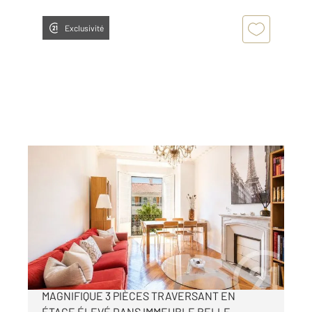
Exclusivité
BEAULIEU SUR MER 06
2
71,23 m
, 3 pièces
Ref : 5641
Appartement F3 à vendre
695 000 €
BEAULIEU-SUR-MER, CENTRE-VILLE,
MAGNIFIQUE 3 PIÈCES TRAVERSANT EN
ÉTAGE ÉLEVÉ DANS IMMEUBLE BELLE