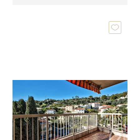
BEAULIEU SUR MER 06
2
47 m
, 2 pièces
Ref : 5516
Appartement F2 à vendre
530 000 €