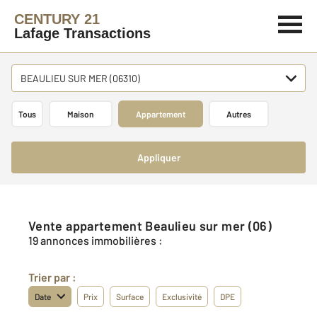
CENTURY 21
Lafage Transactions
BEAULIEU SUR MER (06310)
Tous
Maison
Appartement
Autres
Appliquer
Vente appartement Beaulieu sur mer (06)
19 annonces immobilières :
Trier par :
Date
Prix
Surface
Exclusivité
DPE