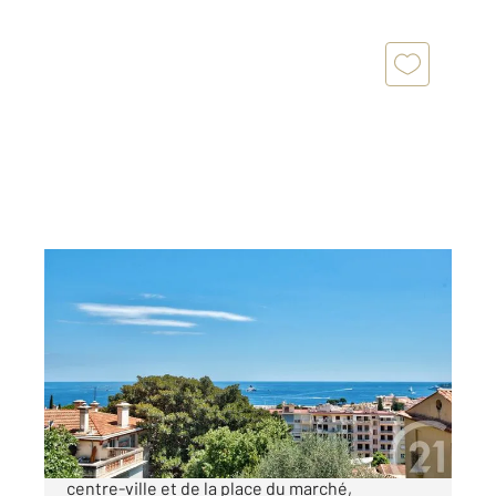
BEAULIEU SUR MER 06
2
67,90 m
, 3 pièces
Ref : 5553
Appartement F3 à vendre
669 000 €
Beaulieu-sur-Mer : À environ 3 minutes du
centre-ville et de la place du marché,